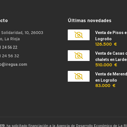
cto
Últimas novedades
 Solidaridad, 10, 26003
Venta de Pisos e
o, La Rioja
Logroño
126.500 €
1 24 56 22
Venta de Casas 
1 24 56 32
chalets en Larde
510.000 €
fo@iregua.com
Venta de Meren
en Logroño
83.000 €
819
, ha solicitado financiación a la Agencia de Desarrollo Económico de La