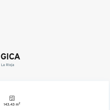
ÚGICA
La Rioja
2
143.43 m