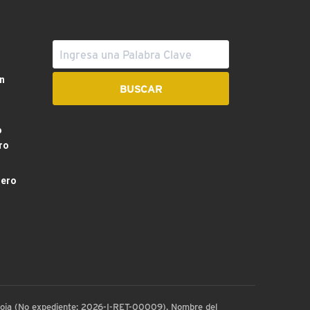
n
o
ro
dero
 Rioja (No expediente: 2026-I-RET-00009). Nombre del