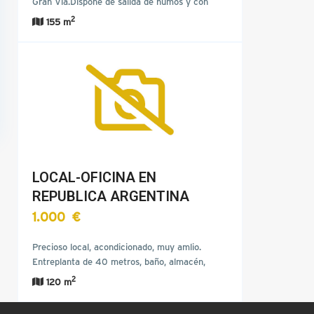
Gran Vía.Dispone de salida de humos y con
posibilidad de hacer…
2
155 m
LOCAL-OFICINA EN
REPUBLICA ARGENTINA
1.000 €
Precioso local, acondicionado, muy amlio.
Entreplanta de 40 metros, baño, almacén,
grandes escaparates.…
2
120 m