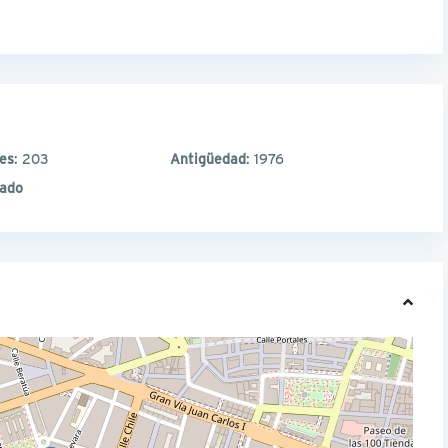
les
: 203
Antigüedad
: 1976
nado