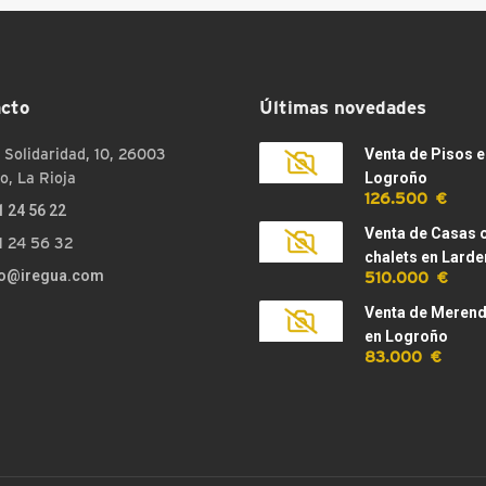
cto
Últimas novedades
 Solidaridad, 10, 26003
Venta de Pisos e
o, La Rioja
Logroño
126.500 €
1 24 56 22
Venta de Casas 
1 24 56 32
chalets en Larde
510.000 €
fo@iregua.com
Venta de Meren
en Logroño
83.000 €