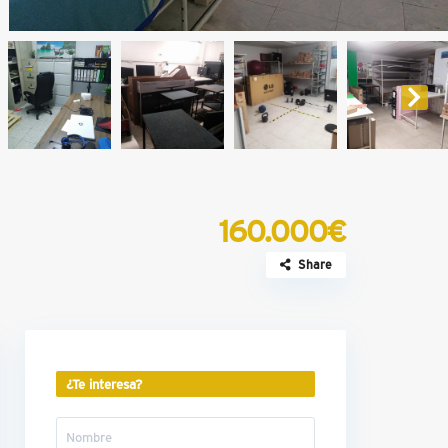
160.000€
Share
¿Te interesa?