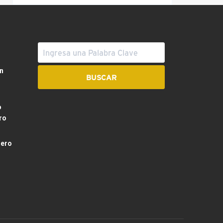
n
o
ro
dero