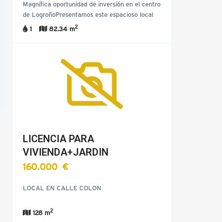
Magnífica oportunidad de inversión en el centro
de LogroñoPresentamos este espacioso local
comercial disponible…
2
1
82.34 m
LICENCIA PARA
VIVIENDA+JARDIN
160.000 €
LOCAL EN CALLE COLON
2
128 m