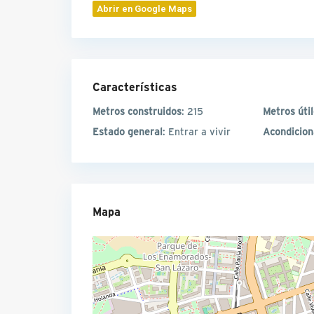
Abrir en Google Maps
Características
Metros construidos
: 215
Metros úti
Estado general
: Entrar a vivir
Acondicio
Mapa