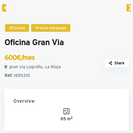
Oficinas
Precio rebajado
Oficina Gran Via
600€/mes
Share
gran via Logroño, La Rioja
Ref:
1655310
Overview
2
65 m