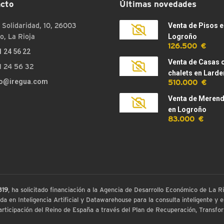
cto
Últimas novedades
 Solidaridad, 10, 26003
Venta de Pisos e
o, La Rioja
Logroño
126.500 €
1 24 56 22
Venta de Casas 
1 24 56 32
chalets en Larde
510.000 €
fo@iregua.com
Venta de Meren
en Logroño
83.000 €
819
, ha solicitado financiación a la Agencia de Desarrollo Económico de La
 en Inteligencia Artificial y Datawarehouse para la consulta inteligente y ex
ticipación del Reino de España a través del Plan de Recuperación, Transform