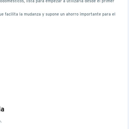
domésticos, lista para empezar a utilizarla desde el primer
e facilita la mudanza y supone un ahorro importante para el
da
.