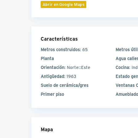
Abrir en Google Maps
Características
Metros construidos
: 65
Metros úti
Planta
Agua calie
Orientación
: Norte::Este
Cocina
: In
Antigüedad
: 1963
Estado gen
Suelo de cerámica/gres
Ventanas C
Primer piso
Amueblado
Mapa