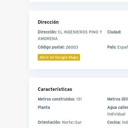
Dirección
Dirección:
CL INGENIEROS PINO Y
Ciudad:
AMORENA
Código postal:
26003
País:
Espa
Abrir en Google Maps
Características
Metros construidos
: 131
Metros úti
Planta
Agua calie
individual
Orientación
: Norte::Sur
Cocina
: In