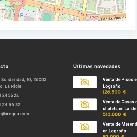
cto
Últimas novedades
 Solidaridad, 10, 26003
Venta de Pisos e
o, La Rioja
Logroño
126.500 €
1 24 56 22
Venta de Casas 
1 24 56 32
chalets en Larde
510.000 €
fo@iregua.com
Venta de Meren
en Logroño
83.000 €