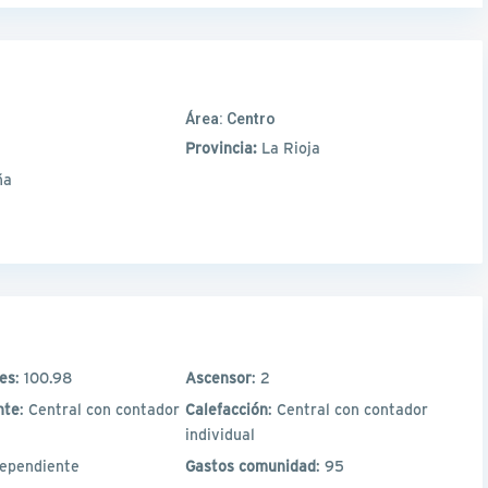
Área:
Centro
Provincia:
La Rioja
ña
les
: 100.98
Ascensor
: 2
nte
: Central con contador
Calefacción
: Central con contador
individual
dependiente
Gastos comunidad
: 95