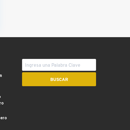
n
o
ro
dero