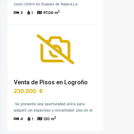
zona centro en Duques de Najera.La
distribución del piso…
2
3
1
97.06 m
Venta de Pisos en Logroño
230.000 €
Se presenta una oportunidad única para
adquirir un espacioso y encantador piso en el
corazón del vibrante…
2
4
1
130 m