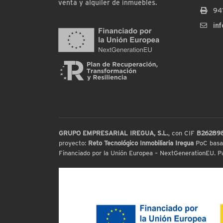
venta y alquiler de inmuebles.
94
in
GRUPO EMPRESARIAL IREGUA, S.L.
, con CIF
B26289
proyecto:
Reto Tecnológico Inmobiliaria Iregua
PoC basada
Financiado por la Unión Europea – NextGenerationEU. Par