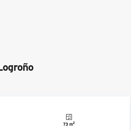
Logroño
2
73 m