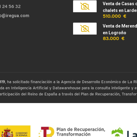
Venta de Casas 
1 24 56 32
chalets en Larde
510.000 €
fo@iregua.com
Venta de Meren
en Logroño
83.000 €
819
, ha solicitado financiación a la Agencia de Desarrollo Económico de La
 en Inteligencia Artificial y Datawarehouse para la consulta inteligente y ex
ticipación del Reino de España a través del Plan de Recuperación, Transform