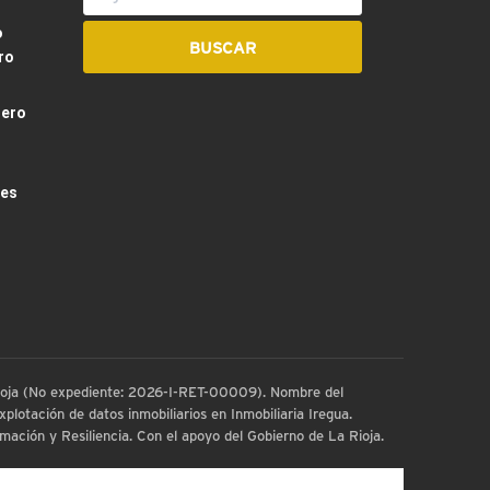
o
ro
dero
les
 Rioja (No expediente: 2026-I-RET-00009). Nombre del
plotación de datos inmobiliarios en Inmobiliaria Iregua.
ación y Resiliencia. Con el apoyo del Gobierno de La Rioja.