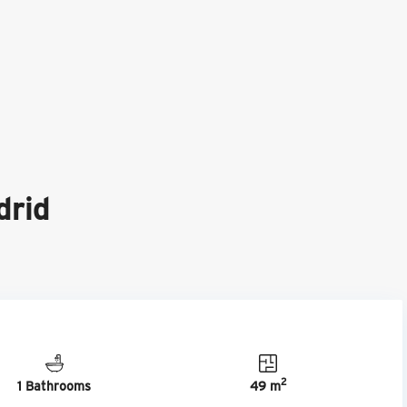
drid
2
1 Bathrooms
49 m