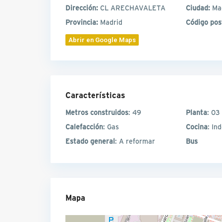
Dirección:
CL ARECHAVALETA
Ciudad:
Ma
Provincia:
Madrid
Código pos
Abrir en Google Maps
Características
Metros construidos
: 49
Planta
: 03
Calefacción
: Gas
Cocina
: In
Estado general
: A reformar
Bus
Mapa