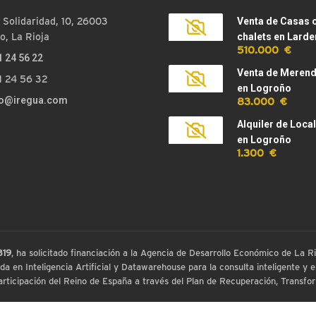
 Solidaridad, 10, 26003
Venta de Casas 
o, La Rioja
chalets en Larde
510.000 €
1 24 56 22
Venta de Meren
1 24 56 32
en Logroño
83.000 €
fo@iregua.com
Alquiler de Loca
en Logroño
1.300 €
819
, ha solicitado financiación a la Agencia de Desarrollo Económico de La
 en Inteligencia Artificial y Datawarehouse para la consulta inteligente y ex
ticipación del Reino de España a través del Plan de Recuperación, Transform