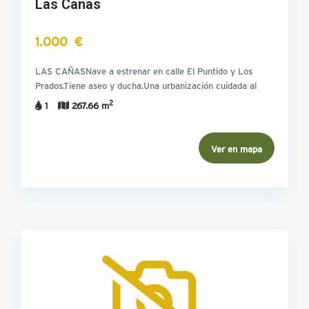
Las Cañas
1.000 €
LAS CAÑASNave a estrenar en calle El Puntido y Los
Prados.Tiene aseo y ducha.Una urbanización cuidada al
detalle…
2
1
267.66 m
Ver en mapa