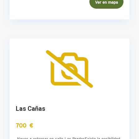
Ver en mapa
Las Cañas
700 €
Naves a estrenar en calle Los PradosExiste la posibilidad