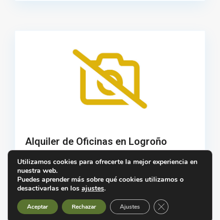
Alquiler de Oficinas en Logroño
Utilizamos cookies para ofrecerte la mejor experiencia en
880 €
nuestra web.
Puedes aprender más sobre qué cookies utilizamos o
desactivarlas en los
ajustes
.
BONITA OFICINA DE 106M². EN VARA DE REY En pleno
centro de La ciudad. Exterior con 4 despachos, recibidor,
Cerrar el banner d
Ver listado
Ver mapa
Aceptar
Rechazar
Ajustes
aseo…
2
108 m