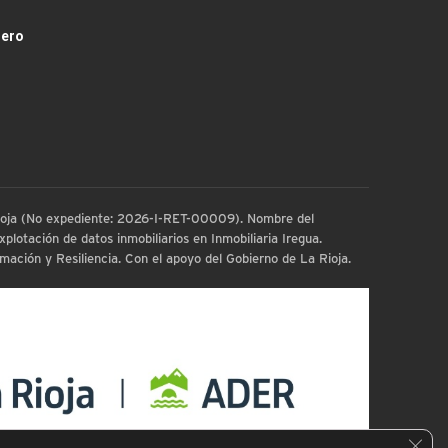
dero
 Rioja (No expediente: 2026-I-RET-00009). Nombre del
plotación de datos inmobiliarios en Inmobiliaria Iregua.
ación y Resiliencia. Con el apoyo del Gobierno de La Rioja.
Cerra