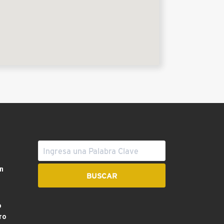
n
o
ro