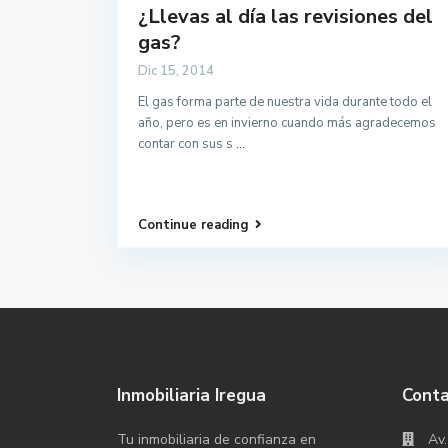
¿Llevas al día las revisiones del
gas?
Dic 15, 2014
El gas forma parte de nuestra vida durante todo el
año, pero es en invierno cuando más agradecemos
contar con sus s
...
Continue reading
Inmobiliaria Iregua
Cont
Tu inmobiliaria de confianza en
Av.