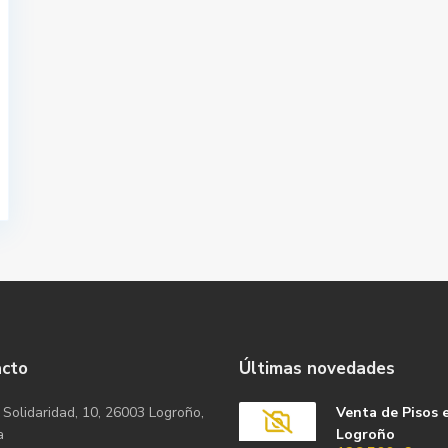
acto
Últimas novedades
 Solidaridad, 10, 26003 Logroño,
Venta de Pisos 
a
Logroño