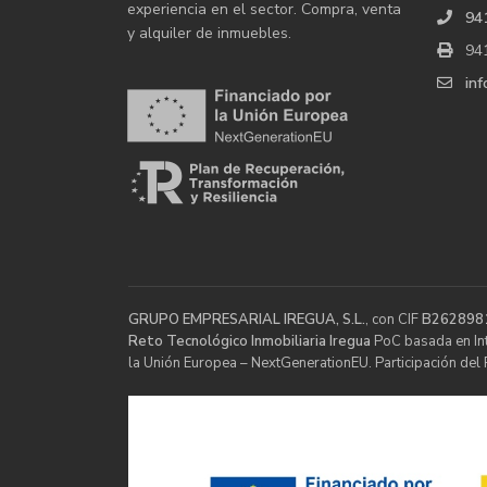
experiencia en el sector. Compra, venta
94
y alquiler de inmuebles.
94
in
GRUPO EMPRESARIAL IREGUA, S.L.
, con CIF
B262898
Reto Tecnológico Inmobiliaria Iregua
PoC basada en Inte
la Unión Europea – NextGenerationEU. Participación del 