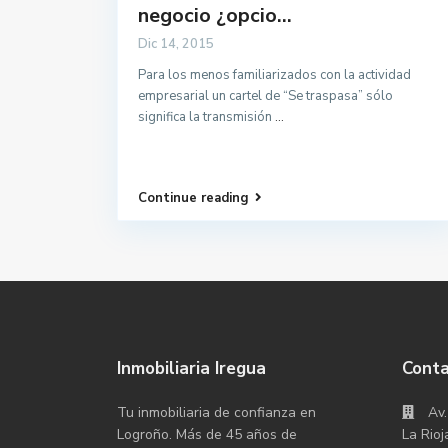
negocio ¿opcio...
Dic 14, 2015
Para los menos familiarizados con la actividad
empresarial un cartel de “Se traspasa” sólo
significa la transmisión
...
Continue reading
Inmobiliaria Iregua
Cont
Tu inmobiliaria de confianza en
Av.
Logroño. Más de 45 años de
La Rioj