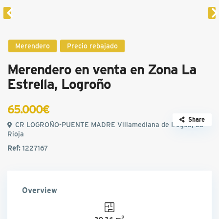
Merendero
Precio rebajado
Merendero en venta en Zona La
Estrella, Logroño
65.000€
Share
CR LOGROÑO-PUENTE MADRE Villamediana de Iregua, La
Rioja
Ref:
1227167
Overview
2