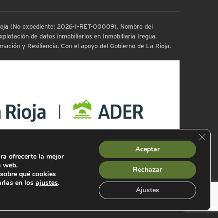
 Rioja (No expediente: 2026-I-RET-00009). Nombre del
plotación de datos inmobiliarios en Inmobiliaria Iregua.
ación y Resiliencia. Con el apoyo del Gobierno de La Rioja.
Cerra
Aceptar
ra ofrecerte la mejor
a web.
Rechazar
sobre qué cookies
arlas en los
ajustes
.
Ajustes
es
Mapa Web
Declaración de Accesibilidad