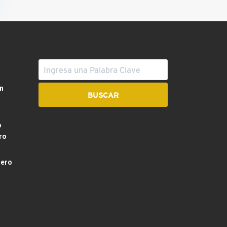
n
o
ro
dero