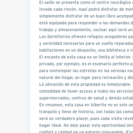
El salón se presenta como el centro neurálgico 
invade cada rincón. Aquí podrá disfrutar de mo
simplemente disfrutar de un buen libro acompañ
está equipada para responder a las demandas de
trabajo y almacenamiento, cocinar aquí será una
Los dormitorios ofrecen refugios acogedores pa
y serenidad necesarias para un sueño reparador.
habitaciones en un despacho, una biblioteca o 
El encanto de esta casa no se limita al interior.
privado, por ejemplo, es el escenario perfecto 
para contemplar las estrellas en las serenas noc
natural del hogar, un lugar para recreación y di
La ubicación de esta propiedad es inmejorable. 
comodidad de tener acceso a todos los servicios
supermercados, centros de salud y demás estable
En resumen, esta casa en Alberite no es solo u
tranquilo y lleno de historia, con todas las com
será un verdadero placer, pues cada visita reve
hogar ideal. No deje pasar esta oportunidad úni
confort y calidad en un entorno inigualable. ¡E