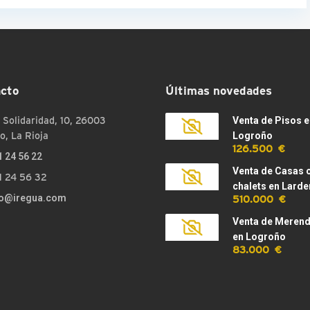
cto
Últimas novedades
 Solidaridad, 10, 26003
Venta de Pisos e
o, La Rioja
Logroño
126.500 €
1 24 56 22
Venta de Casas 
1 24 56 32
chalets en Larde
510.000 €
fo@iregua.com
Venta de Meren
en Logroño
83.000 €