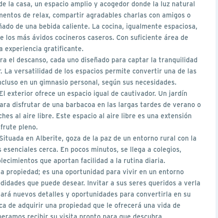
de la casa, un espacio amplio y acogedor donde la luz natural
mentos de relax, compartir agradables charlas con amigos o
ado de una bebida caliente. La cocina, igualmente espaciosa,
 los más ávidos cocineros caseros. Con suficiente área de
 experiencia gratificante.
ra el descanso, cada uno diseñado para captar la tranquilidad
 La versatilidad de los espacios permite convertir una de las
incluso en un gimnasio personal, según sus necesidades.
 El exterior ofrece un espacio igual de cautivador. Un jardín
para disfrutar de una barbacoa en las largas tardes de verano o
hes al aire libre. Este espacio al aire libre es una extensión
sfrute pleno.
Situada en Alberite, goza de la paz de un entorno rural con la
 esenciales cerca. En pocos minutos, se llega a colegios,
cimientos que aportan facilidad a la rutina diaria.
na propiedad; es una oportunidad para vivir en un entorno
odidades que puede desear. Invitar a sus seres queridos a verla
lará nuevos detalles y oportunidades para convertirla en su
ca de adquirir una propiedad que le ofrecerá una vida de
speramos recibir su visita pronto para que descubra