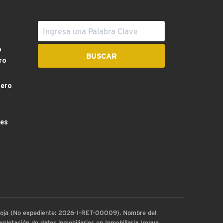
o
ro
dero
les
 Rioja (No expediente: 2026-I-RET-00009). Nombre del
plotación de datos inmobiliarios en Inmobiliaria Iregua.