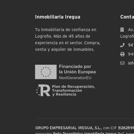
Inmobiliaria Iregua
Conta
Tu inmobiliaria de confianza en
Av.
Logroño. Más de 45 años de
Logroñ
experiencia en el sector. Compra,
94
venta y alquiler de inmuebles.
94
in
GRUPO EMPRESARIAL IREGUA, S.L.
, con CIF
B26289
proyecto:
Reto Tecnológico Inmobiliaria Iregua
PoC basada