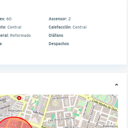
les
: 60
Ascensor
: 2
nte
: Central
Calefacción
: Central
eral
: Reformado
Diáfano
a
Despachos