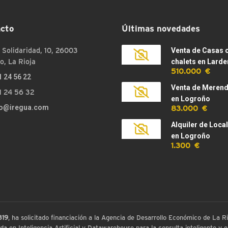
cto
Últimas novedades
 Solidaridad, 10, 26003
Venta de Casas 
o, La Rioja
chalets en Larde
510.000 €
1 24 56 22
Venta de Meren
1 24 56 32
en Logroño
83.000 €
fo@iregua.com
Alquiler de Loca
en Logroño
1.300 €
819
, ha solicitado financiación a la Agencia de Desarrollo Económico de La
 en Inteligencia Artificial y Datawarehouse para la consulta inteligente y ex