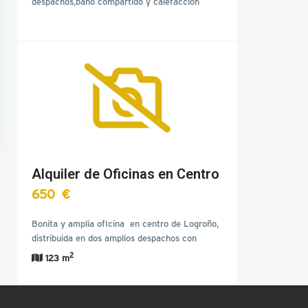
despachos,baño compartido y calefacción
central
Alquiler de Oficinas en Centro
650 €
Bonita y amplia ofIcina en centro de Logroño,
distribuida en dos amplios despachos con
muchas posibilidades…
2
123 m