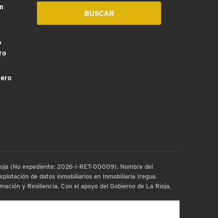
n
o
ro
dero
 Rioja (No expediente: 2026-I-RET-00009). Nombre del
plotación de datos inmobiliarios en Inmobiliaria Iregua.
ación y Resiliencia. Con el apoyo del Gobierno de La Rioja.