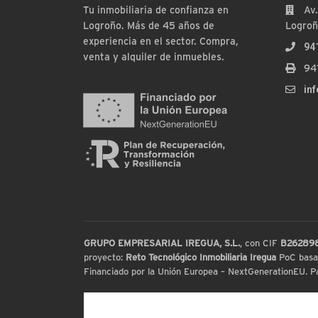
Tu inmobiliaria de confianza en
Av.
Logroño. Más de 45 años de
Logroñ
experiencia en el sector. Compra,
94
venta y alquiler de inmuebles.
94
in
GRUPO EMPRESARIAL IREGUA, S.L.
, con CIF
B26289
proyecto:
Reto Tecnológico Inmobiliaria Iregua
PoC basada
Financiado por la Unión Europea – NextGenerationEU. Par