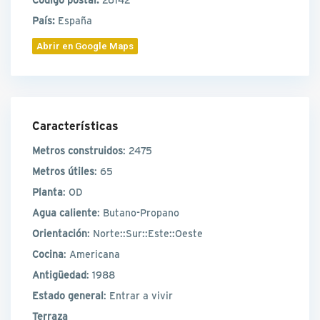
País:
España
Abrir en Google Maps
Características
Metros construidos
: 2475
Metros útiles
: 65
Planta
: OD
Agua caliente
: Butano-Propano
Orientación
: Norte::Sur::Este::Oeste
Cocina
: Americana
Antigüedad
: 1988
Estado general
: Entrar a vivir
Terraza