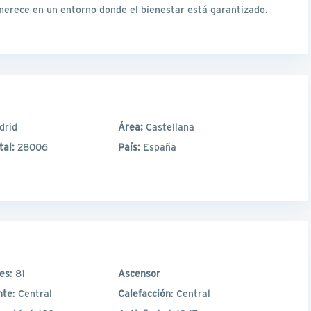
 merece en un entorno donde el bienestar está garantizado.
drid
Área:
Castellana
tal:
28006
País:
España
les
: 81
Ascensor
nte
: Central
Calefacción
: Central