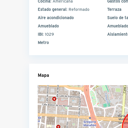
Cocina
: Americana
Gastos co
Estado general
: Reformado
Terraza
Aire acondicionado
Suelo de t
Amueblado
Amueblado
IBI
: 1029
Aislamient
Metro
Mapa