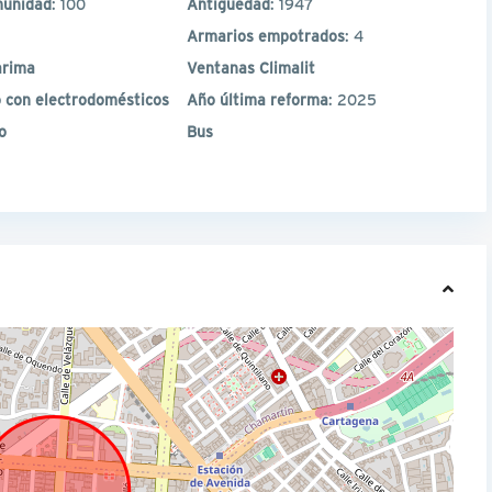
munidad
: 100
Antigüedad
: 1947
Armarios empotrados
: 4
arima
Ventanas Climalit
 con electrodomésticos
Año última reforma
: 2025
o
Bus