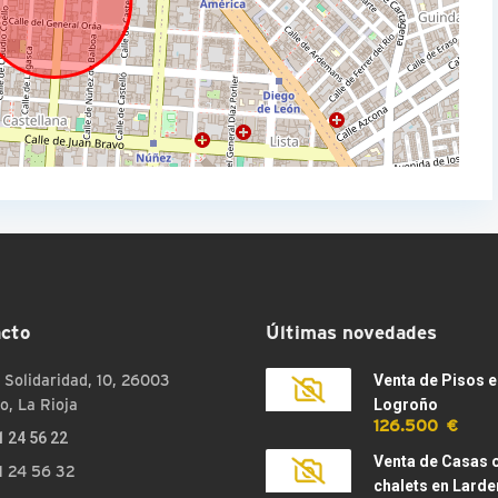
cto
Últimas novedades
 Solidaridad, 10, 26003
Venta de Pisos e
o, La Rioja
Logroño
126.500 €
1 24 56 22
Venta de Casas 
1 24 56 32
chalets en Larde