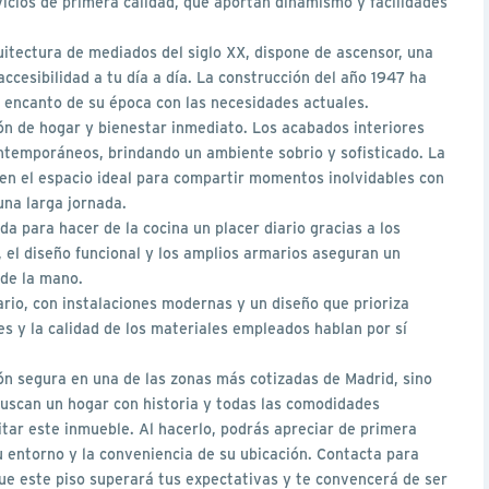
vicios de primera calidad, que aportan dinamismo y facilidades
quitectura de mediados del siglo XX, dispone de ascensor, una
ccesibilidad a tu día a día. La construcción del año 1947 ha
encanto de su época con las necesidades actuales.
ón de hogar y bienestar inmediato. Los acabados interiores
ontemporáneos, brindando un ambiente sobrio y sofisticado. La
 en el espacio ideal para compartir momentos inolvidables con
una larga jornada.
a para hacer de la cocina un placer diario gracias a los
el diseño funcional y los amplios armarios aseguran un
 de la mano.
ario, con instalaciones modernas y un diseño que prioriza
les y la calidad de los materiales empleados hablan por sí
ón segura en una de las zonas más cotizadas de Madrid, sino
buscan un hogar con historia y todas las comodidades
tar este inmueble. Al hacerlo, podrás apreciar de primera
su entorno y la conveniencia de su ubicación. Contacta para
ue este piso superará tus expectativas y te convencerá de ser