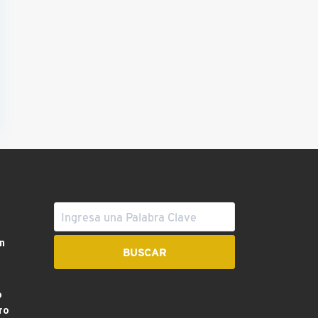
n
o
ro