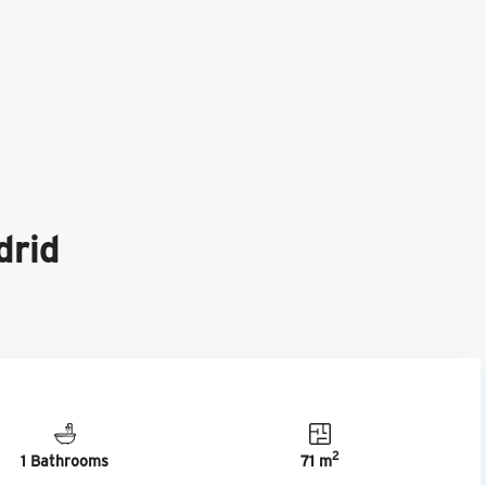
drid
2
1 Bathrooms
71 m