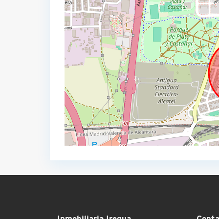
Inmobiliaria Iregua
Conta