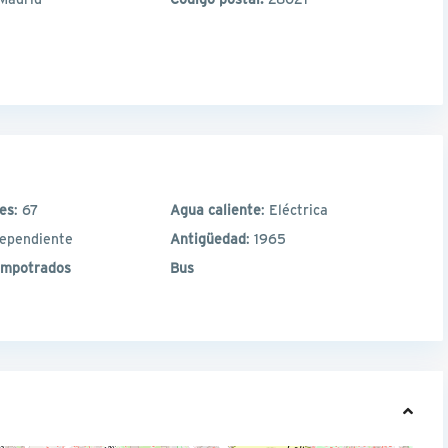
les
: 67
Agua caliente
: Eléctrica
dependiente
Antigüedad
: 1965
empotrados
Bus