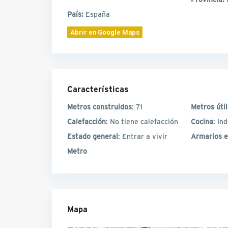
País:
España
Abrir en Google Maps
Características
Metros construidos
: 71
Metros úti
Calefacción
: No tiene calefacción
Cocina
: In
Estado general
: Entrar a vivir
Armarios 
Metro
Mapa