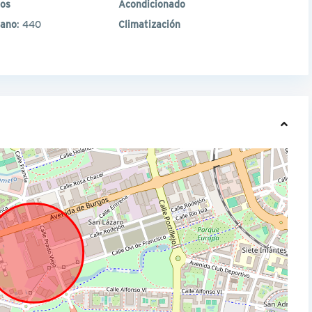
mos
Acondicionado
tano
: 440
Climatización