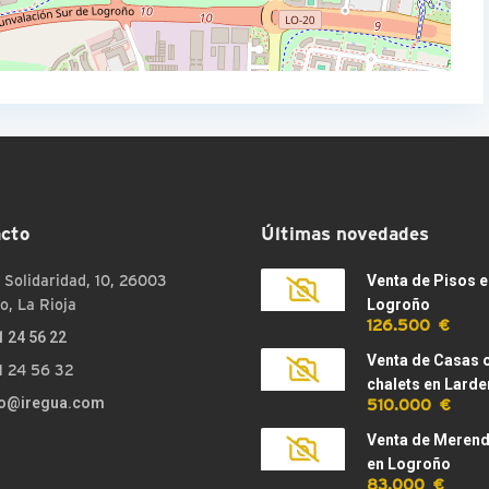
cto
Últimas novedades
 Solidaridad, 10, 26003
Venta de Pisos e
o, La Rioja
Logroño
126.500 €
1 24 56 22
Venta de Casas 
1 24 56 32
chalets en Larde
510.000 €
fo@iregua.com
Venta de Meren
en Logroño
83.000 €