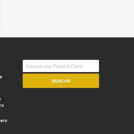
n
o
ro
dero