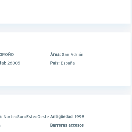
GROÑO
Área:
San Adrián
tal:
26005
País:
España
n
: Norte::Sur::Este::Oeste
Antigüedad
: 1998
a
Barreras accesos