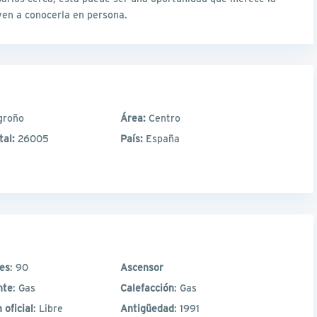
ven a conocerla en persona.
groño
Área:
Centro
tal:
26005
País:
España
les
: 90
Ascensor
nte
: Gas
Calefacción
: Gas
 oficial
: Libre
Antigüedad
: 1991