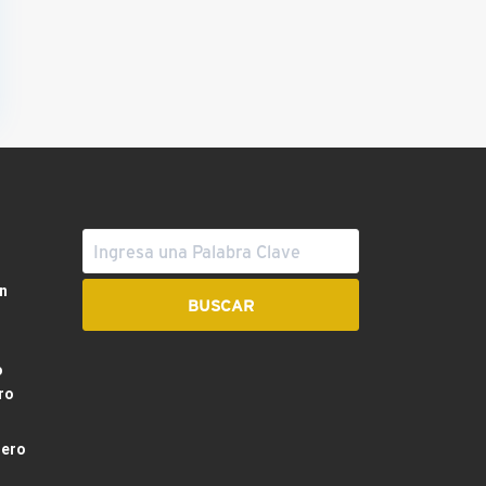
n
o
ro
dero