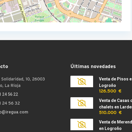
cto
Últimas novedades
 Solidaridad, 10, 26003
Venta de Pisos e
o, La Rioja
Logroño
126.500 €
1 24 56 22
Venta de Casas 
1 24 56 32
chalets en Larde
510.000 €
fo@iregua.com
Venta de Meren
en Logroño