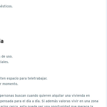
ésticos.
da
s de uso.
iales.
iten espacio para teletrabajar.
er momento.
 personas buscan cuando quieren alquilar una vivienda en
pensada para el día a día. Si además valoras vivir en una zona
sarios cerca, esta puede ser una oportunidad que merece la