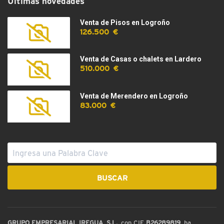
Últimas novedades
Venta de Pisos en Logroño
126.500 €
Venta de Casas o chalets en Lardero
510.000 €
Venta de Merendero en Logroño
83.000 €
GRUPO EMPRESARIAL IREGUA, S.L.
, con CIF
B26289819
, ha