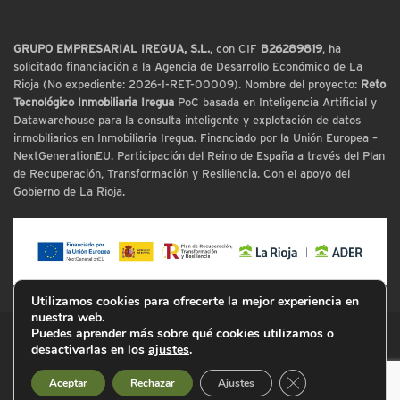
GRUPO EMPRESARIAL IREGUA, S.L.
, con CIF
B26289819
, ha
solicitado financiación a la Agencia de Desarrollo Económico de La
Rioja (No expediente: 2026-I-RET-00009). Nombre del proyecto:
Reto
Tecnológico Inmobiliaria Iregua
PoC basada en Inteligencia Artificial y
Datawarehouse para la consulta inteligente y explotación de datos
inmobiliarios en Inmobiliaria Iregua. Financiado por la Unión Europea –
NextGenerationEU. Participación del Reino de España a través del Plan
de Recuperación, Transformación y Resiliencia. Con el apoyo del
Gobierno de La Rioja.
Utilizamos cookies para ofrecerte la mejor experiencia en
nuestra web.
Puedes aprender más sobre qué cookies utilizamos o
© Inmobiliaria Iregua
desactivarlas en los
ajustes
.
Cerrar el banner d
Aceptar
Rechazar
Ajustes
Aviso Legal
Política de Privacidad
Cookies
Mapa Web