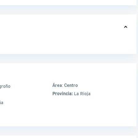
Área:
Centro
groño
Provincia:
La Rioja
ña