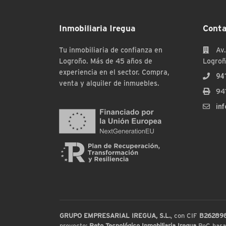
Inmobiliaria Iregua
Conta
Tu inmobiliaria de confianza en
Av.
Logroño. Más de 45 años de
Logroñ
experiencia en el sector. Compra,
94
venta y alquiler de inmuebles.
94
in
GRUPO EMPRESARIAL IREGUA, S.L.
, con CIF
B26289
proyecto:
Reto Tecnológico Inmobiliaria Iregua
PoC basada