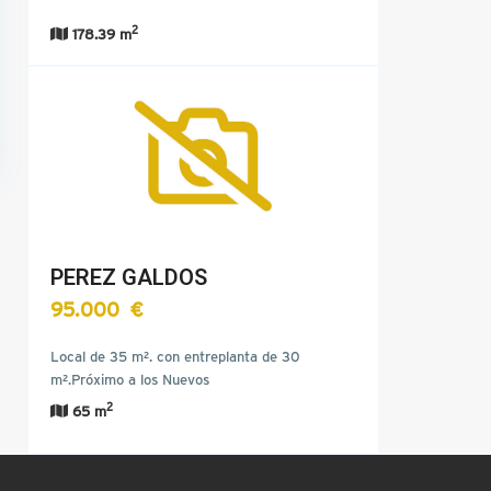
2
178.39 m
PEREZ GALDOS
95.000 €
Local de 35 m². con entreplanta de 30
m².Próximo a los Nuevos
Juzgados.Acondicionado con instalaciones de
2
65 m
luz, agua…