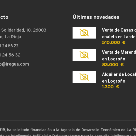
cto
Últimas novedades
 Solidaridad, 10, 26003
Venta de Casas 
o, La Rioja
chalets en Larde
510.000 €
1 24 56 22
Venta de Meren
1 24 56 32
en Logroño
83.000 €
fo@iregua.com
Alquiler de Loca
en Logroño
1.300 €
819
, ha solicitado financiación a la Agencia de Desarrollo Económico de La
 en Inteligencia Artificial y Datawarehouse para la consulta inteligente y ex