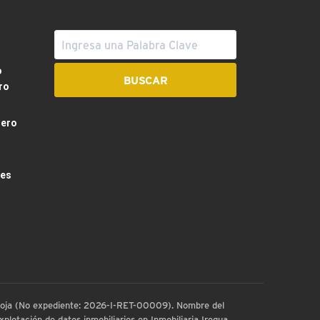
o
ro
dero
les
 Rioja (No expediente: 2026-I-RET-00009). Nombre del
plotación de datos inmobiliarios en Inmobiliaria Iregua.