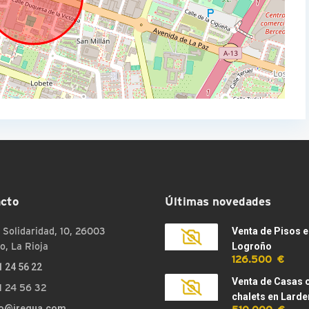
cto
Últimas novedades
 Solidaridad, 10, 26003
Venta de Pisos e
o, La Rioja
Logroño
126.500 €
1 24 56 22
Venta de Casas 
1 24 56 32
chalets en Larde
fo@iregua.com