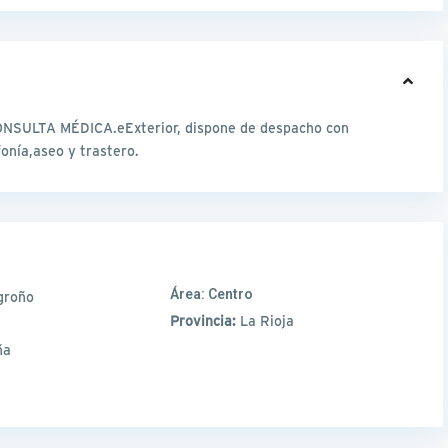
ULTA MÉDICA.eExterior, dispone de despacho con
fonía,aseo y trastero.
Área:
Centro
groño
Provincia:
La Rioja
ña