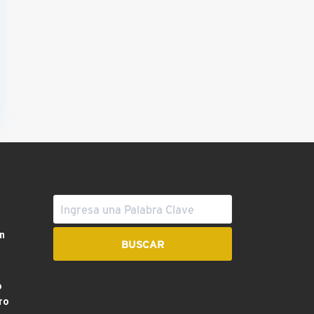
n
o
ro