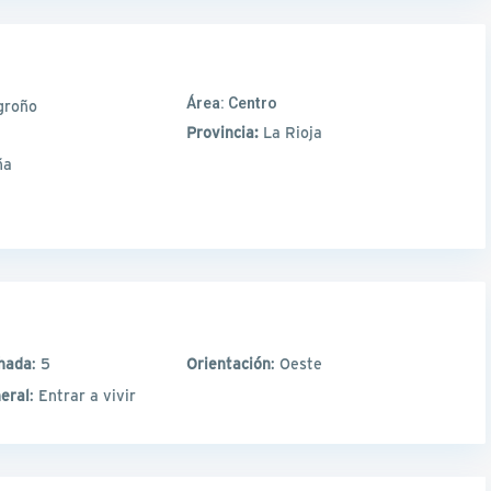
Área:
Centro
groño
Provincia:
La Rioja
ña
hada
: 5
Orientación
: Oeste
eral
: Entrar a vivir