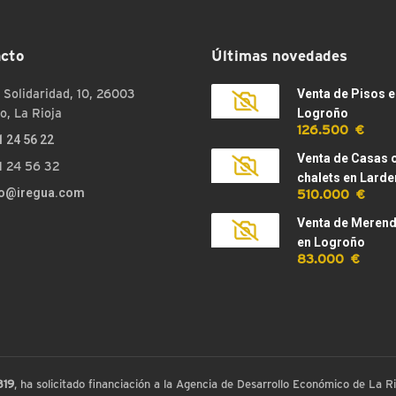
cto
Últimas novedades
 Solidaridad, 10, 26003
Venta de Pisos e
o, La Rioja
Logroño
126.500 €
1 24 56 22
Venta de Casas 
1 24 56 32
chalets en Larde
510.000 €
fo@iregua.com
Venta de Meren
en Logroño
83.000 €
819
, ha solicitado financiación a la Agencia de Desarrollo Económico de La