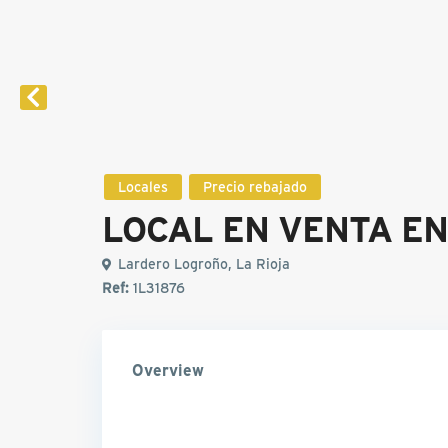
Locales
Precio rebajado
LOCAL EN VENTA E
Lardero Logroño, La Rioja
Ref:
1L31876
Overview