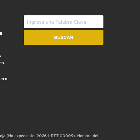
n
o
ro
dero
 Rioja (No expediente: 2026-I-RET-00009). Nombre del