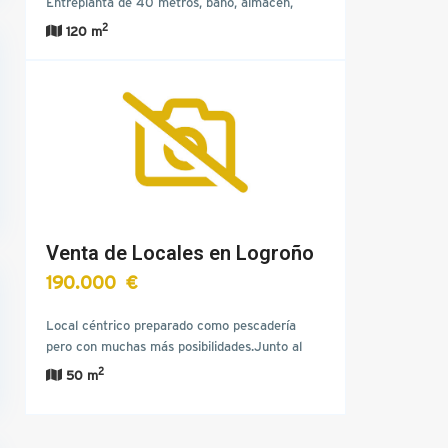
Entreplanta de 40 metros, baño, almacén,
grandes escaparates.…
2
120 m
Venta de Locales en Logroño
190.000 €
Local céntrico preparado como pescadería
pero con muchas más posibilidades.Junto al
parque del Carmen.Fachada…
2
50 m