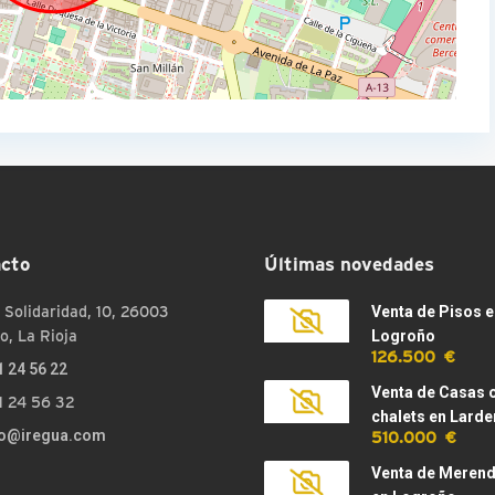
cto
Últimas novedades
 Solidaridad, 10, 26003
Venta de Pisos e
o, La Rioja
Logroño
126.500 €
1 24 56 22
Venta de Casas 
1 24 56 32
chalets en Larde
510.000 €
fo@iregua.com
Venta de Meren