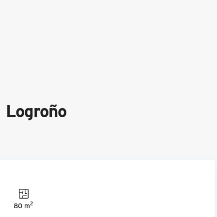
n Logroño
2
80 m