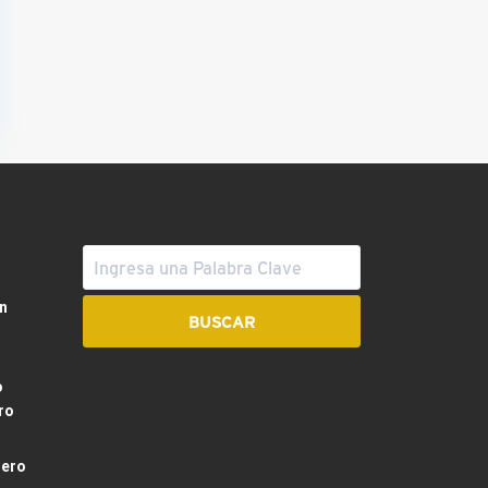
n
o
ro
dero