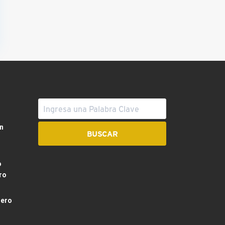
n
o
ro
dero