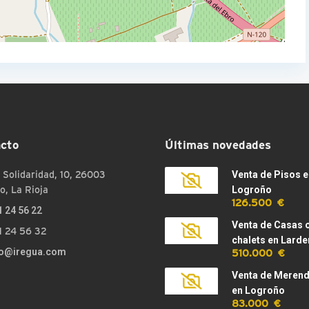
cto
Últimas novedades
 Solidaridad, 10, 26003
Venta de Pisos e
o, La Rioja
Logroño
126.500 €
1 24 56 22
Venta de Casas 
1 24 56 32
chalets en Larde
510.000 €
fo@iregua.com
Venta de Meren
en Logroño
83.000 €