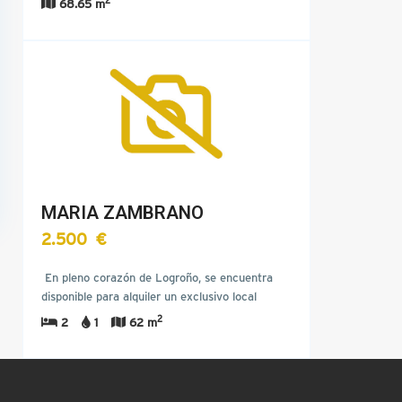
68.65 m
MARIA ZAMBRANO
2.500 €
En pleno corazón de Logroño, se encuentra
disponible para alquiler un exclusivo local
comercial que ofrece…
2
2
1
62 m