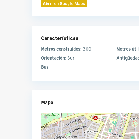
Abrir en Google Maps
Características
Metros construidos
: 300
Metros úti
Orientación
: Sur
Antigüeda
Bus
Mapa