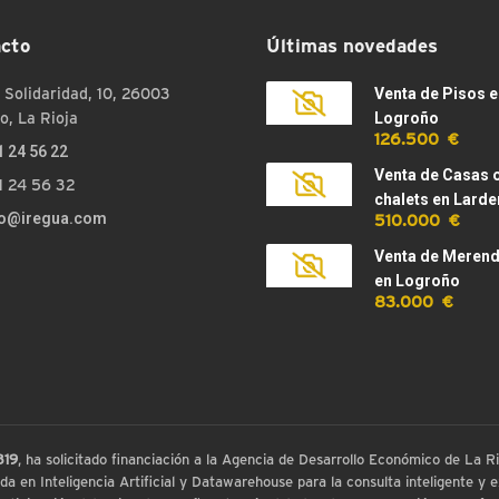
cto
Últimas novedades
 Solidaridad, 10, 26003
Venta de Pisos e
o, La Rioja
Logroño
126.500 €
1 24 56 22
Venta de Casas 
1 24 56 32
chalets en Larde
510.000 €
fo@iregua.com
Venta de Meren
en Logroño
83.000 €
819
, ha solicitado financiación a la Agencia de Desarrollo Económico de La
 en Inteligencia Artificial y Datawarehouse para la consulta inteligente y ex