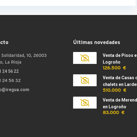
cto
Últimas novedades
 Solidaridad, 10, 26003
Venta de Pisos e
o, La Rioja
Logroño
126.500 €
1 24 56 22
Venta de Casas 
1 24 56 32
chalets en Larde
510.000 €
fo@iregua.com
Venta de Meren
en Logroño
83.000 €