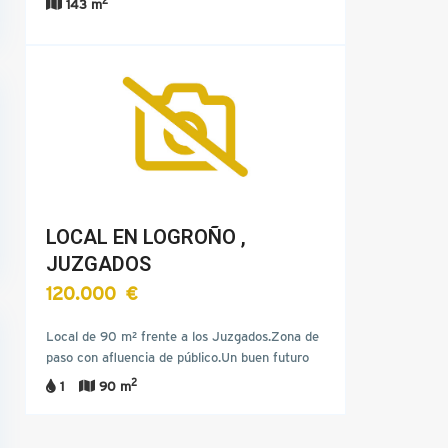
143 m
LOCAL EN LOGROÑO ,
JUZGADOS
120.000 €
Local de 90 m² frente a los Juzgados.Zona de
paso con afluencia de público.Un buen futuro
para tu…
2
1
90 m