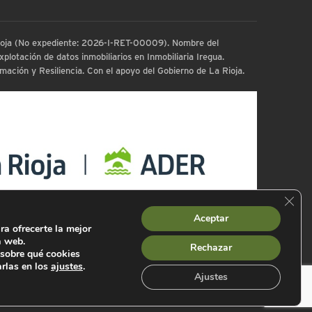
 Rioja (No expediente: 2026-I-RET-00009). Nombre del
plotación de datos inmobiliarios en Inmobiliaria Iregua.
ación y Resiliencia. Con el apoyo del Gobierno de La Rioja.
Cerra
Aceptar
ra ofrecerte la mejor
a web.
Rechazar
sobre qué cookies
arlas en los
ajustes
.
Ajustes
es
Mapa Web
Declaración de Accesibilidad