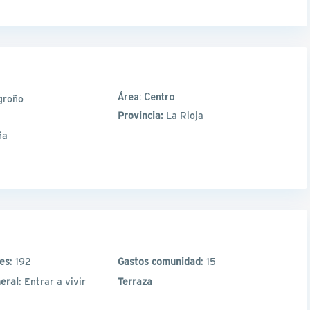
Área:
Centro
groño
Provincia:
La Rioja
ña
les
: 192
Gastos comunidad
: 15
eral
: Entrar a vivir
Terraza