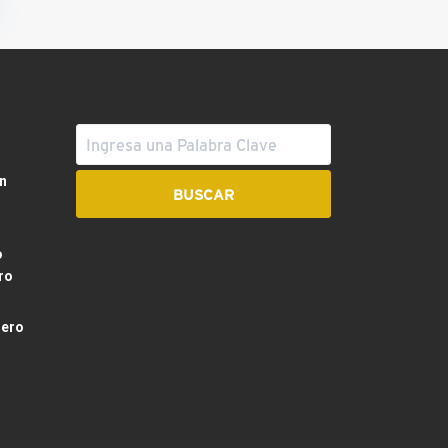
n
o
ro
dero