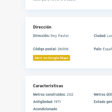
Dirección
Dirección:
Rey Pastor
Ciudad:
Lo
Código postal:
26006
País:
Espa
Abrir en Google Maps
Características
Metros construidos
: 202
Metros úti
Antigüedad
: 1971
Estado gen
Acondicionado