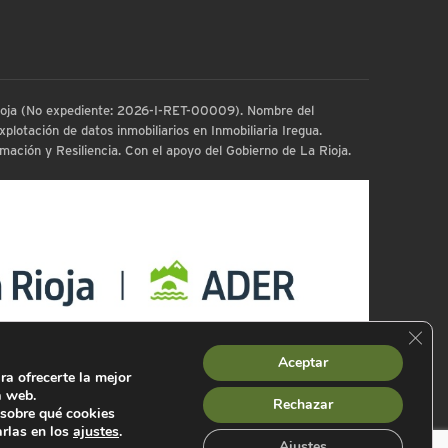
 Rioja (No expediente: 2026-I-RET-00009). Nombre del
plotación de datos inmobiliarios en Inmobiliaria Iregua.
ación y Resiliencia. Con el apoyo del Gobierno de La Rioja.
Cerra
Aceptar
ra ofrecerte la mejor
a web.
Rechazar
sobre qué cookies
arlas en los
ajustes
.
Ajustes