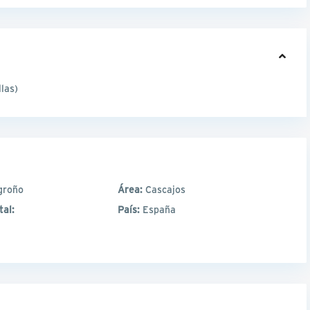
las)
groño
Área:
Cascajos
tal:
País:
España