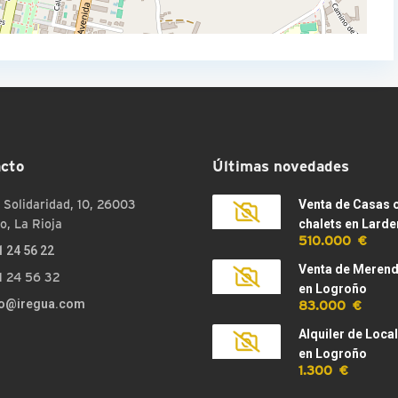
cto
Últimas novedades
 Solidaridad, 10, 26003
Venta de Casas 
o, La Rioja
chalets en Larde
510.000 €
1 24 56 22
Venta de Meren
1 24 56 32
en Logroño
83.000 €
fo@iregua.com
Alquiler de Loca
en Logroño
1.300 €