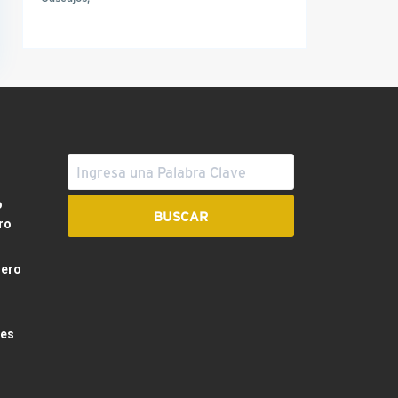
o
ro
dero
les