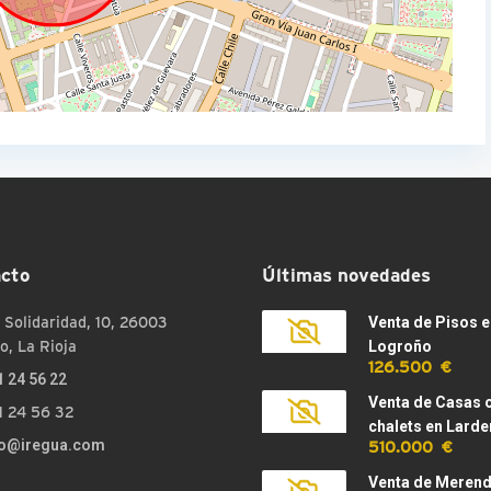
cto
Últimas novedades
 Solidaridad, 10, 26003
Venta de Pisos e
o, La Rioja
Logroño
126.500 €
1 24 56 22
Venta de Casas 
1 24 56 32
chalets en Larde
510.000 €
fo@iregua.com
Venta de Meren