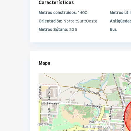
Características
Metros construidos
: 1400
Metros úti
Orientación
: Norte::Sur::Oeste
Antigüeda
Metros Sótano
: 336
Bus
Mapa