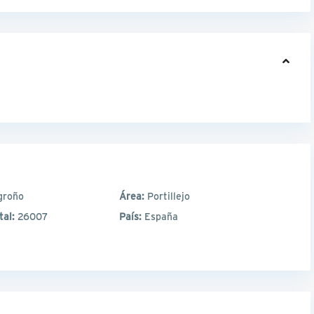
groño
Área:
Portillejo
tal:
26007
País:
España