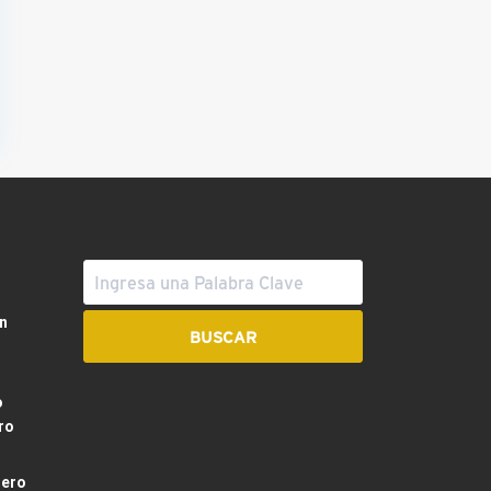
n
o
ro
dero