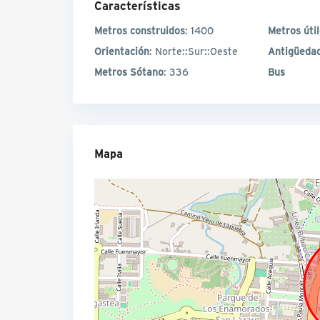
Características
Metros construidos
: 1400
Metros úti
Orientación
: Norte::Sur::Oeste
Antigüeda
Metros Sótano
: 336
Bus
Mapa