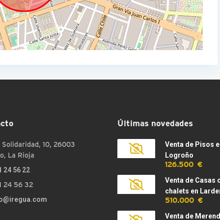
cto
Últimas novedades
 Solidaridad, 10, 26003
Venta de Pisos e
o, La Rioja
Logroño
126.500 €
1 24 56 22
Venta de Casas 
1 24 56 32
chalets en Larde
510.000 €
fo@iregua.com
Venta de Meren