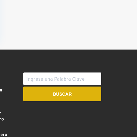
n
o
ro
dero