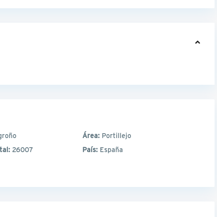
groño
Área:
Portillejo
tal:
26007
País:
España