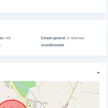
les
: 145
Estado general
: A reformar
a
Acondicionado