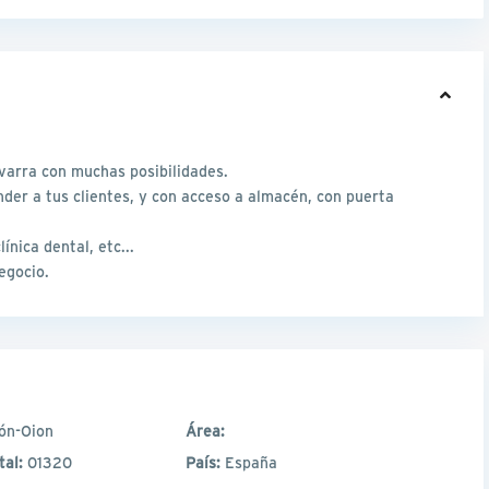
Navarra con muchas posibilidades.
der a tus clientes, y con acceso a almacén, con puerta
.
línica dental, etc...
egocio.
ón-Oion
Área:
tal:
01320
País:
España