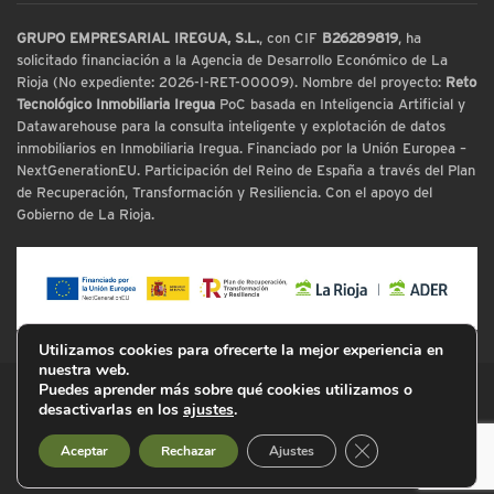
GRUPO EMPRESARIAL IREGUA, S.L.
, con CIF
B26289819
, ha
solicitado financiación a la Agencia de Desarrollo Económico de La
Rioja (No expediente: 2026-I-RET-00009). Nombre del proyecto:
Reto
Tecnológico Inmobiliaria Iregua
PoC basada en Inteligencia Artificial y
Datawarehouse para la consulta inteligente y explotación de datos
inmobiliarios en Inmobiliaria Iregua. Financiado por la Unión Europea –
NextGenerationEU. Participación del Reino de España a través del Plan
de Recuperación, Transformación y Resiliencia. Con el apoyo del
Gobierno de La Rioja.
Utilizamos cookies para ofrecerte la mejor experiencia en
nuestra web.
Puedes aprender más sobre qué cookies utilizamos o
© Inmobiliaria Iregua
desactivarlas en los
ajustes
.
Cerrar el banner d
Aceptar
Rechazar
Ajustes
Aviso Legal
Política de Privacidad
Cookies
Mapa Web
Declaración de Accesibilidad