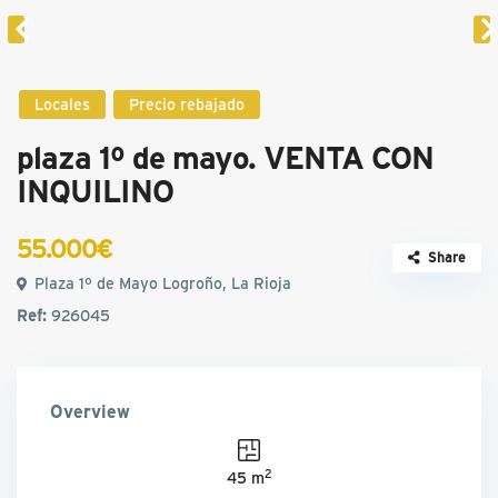
Locales
Precio rebajado
plaza 1º de mayo. VENTA CON
INQUILINO
55.000€
Share
Plaza 1º de Mayo Logroño, La Rioja
Ref:
926045
Overview
2
45 m