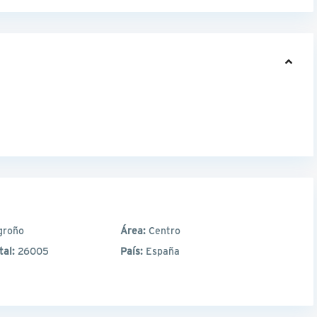
groño
Área:
Centro
tal:
26005
País:
España