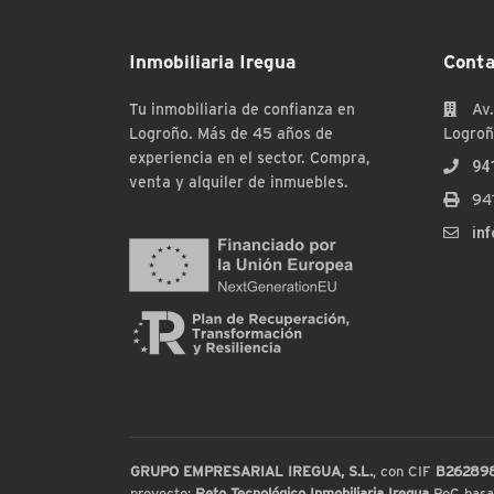
Inmobiliaria Iregua
Conta
Tu inmobiliaria de confianza en
Av.
Logroño. Más de 45 años de
Logroñ
experiencia en el sector. Compra,
94
venta y alquiler de inmuebles.
94
in
GRUPO EMPRESARIAL IREGUA, S.L.
, con CIF
B26289
proyecto:
Reto Tecnológico Inmobiliaria Iregua
PoC basada