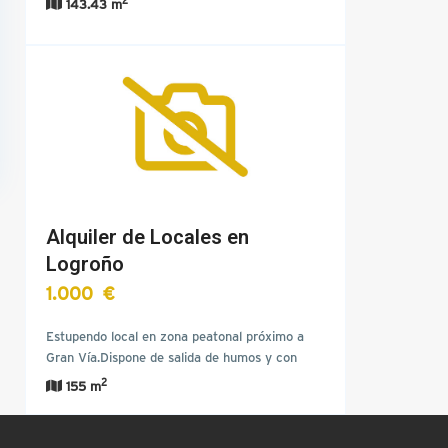
143.43 m
Alquiler de Locales en
Logroño
1.000 €
Estupendo local en zona peatonal próximo a
Gran Vía.Dispone de salida de humos y con
posibilidad de hacer…
2
155 m