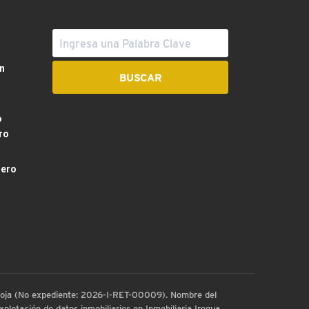
n
o
ro
dero
 Rioja (No expediente: 2026-I-RET-00009). Nombre del
plotación de datos inmobiliarios en Inmobiliaria Iregua.