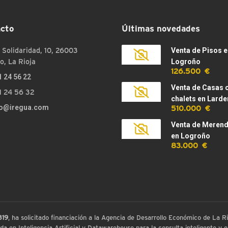
cto
Últimas novedades
 Solidaridad, 10, 26003
Venta de Pisos e
o, La Rioja
Logroño
126.500 €
1 24 56 22
Venta de Casas 
1 24 56 32
chalets en Larde
510.000 €
fo@iregua.com
Venta de Meren
en Logroño
83.000 €
819
, ha solicitado financiación a la Agencia de Desarrollo Económico de La
 en Inteligencia Artificial y Datawarehouse para la consulta inteligente y ex