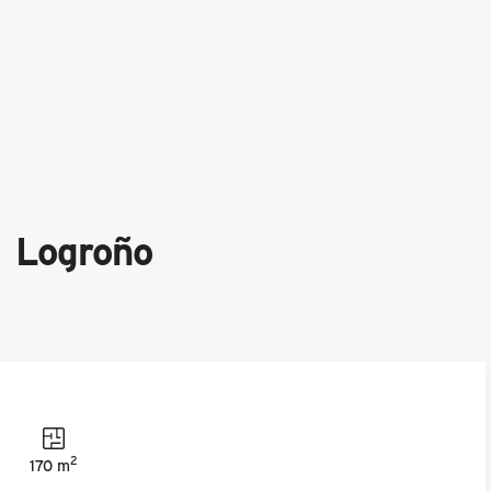
n Logroño
2
170 m