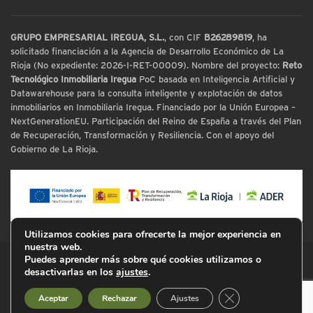
GRUPO EMPRESARIAL IREGUA, S.L.
, con CIF
B26289819
, ha
solicitado financiación a la Agencia de Desarrollo Económico de La
Rioja (No expediente: 2026-I-RET-00009). Nombre del proyecto:
Reto
Tecnológico Inmobiliaria Iregua
PoC basada en Inteligencia Artificial y
Datawarehouse para la consulta inteligente y explotación de datos
inmobiliarios en Inmobiliaria Iregua. Financiado por la Unión Europea –
NextGenerationEU. Participación del Reino de España a través del Plan
de Recuperación, Transformación y Resiliencia. Con el apoyo del
Gobierno de La Rioja.
Utilizamos cookies para ofrecerte la mejor experiencia en
nuestra web.
Puedes aprender más sobre qué cookies utilizamos o
© Inmobiliaria Iregua
desactivarlas en los
ajustes
.
Cerrar el banner d
Aceptar
Rechazar
Ajustes
Aviso Legal
Política de Privacidad
Cookies
Mapa Web