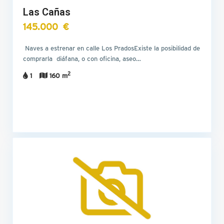
Las Cañas
145.000 €
Naves a estrenar en calle Los PradosExiste la posibilidad de
comprarla diáfana, o con oficina, aseo…
2
1
160 m