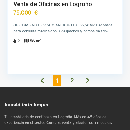
Venta de Oficinas en Logroño
75.000 €
OFICINA EN EL CASCO ANTIGUO DE 56,58M2.Decorada
para consulta médica,con 3 despachos y bomba de frío-
calor.
2
2
56 m
1
2
Inmobiliaria Iregua
Tu inmobiliaria de confianza en Logroño. Más de 45 años de
experiencia en el sector. Compra, venta y alquiler de inmuebles.