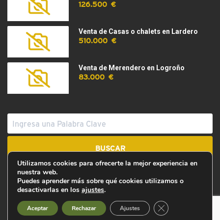
126.500 €
Venta de Casas o chalets en Lardero
510.000 €
Venta de Merendero en Logroño
83.000 €
Utilizamos cookies para ofrecerte la mejor experiencia en
nuestra web.
Puedes aprender más sobre qué cookies utilizamos o
desactivarlas en los
ajustes
.
GRUPO EMPRESARIAL IREGUA, S.L.
, con CIF
B26289819
, ha
solicitado financiación a la Agencia de Desarrollo Económico de La
Cerrar el banner d
Aceptar
Rechazar
Ajustes
Rioja (No expediente: 2026-I-RET-00009). Nombre del proyecto:
Reto