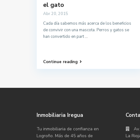
el gato
Abr 20, 2015
Cada día sabemos más acerca de los beneficios
de convivir con una mascota. Perros y gatos se
han convertido en part
...
Continue reading
Inmobiliaria Iregua
Cont
Tu inmobiliaria de confianza en
Av.
Logroño. Más de 45 años de
La Rioj