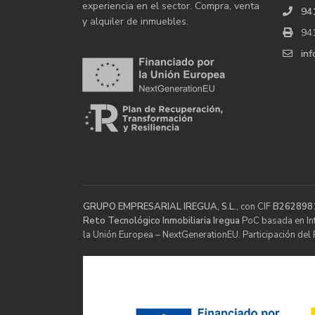
experiencia en el sector. Compra, venta
94
y alquiler de inmuebles.
94
in
GRUPO EMPRESARIAL IREGUA, S.L.
, con CIF
B262898
Reto Tecnológico Inmobiliaria Iregua
PoC basada en Inte
la Unión Europea – NextGenerationEU. Participación del 