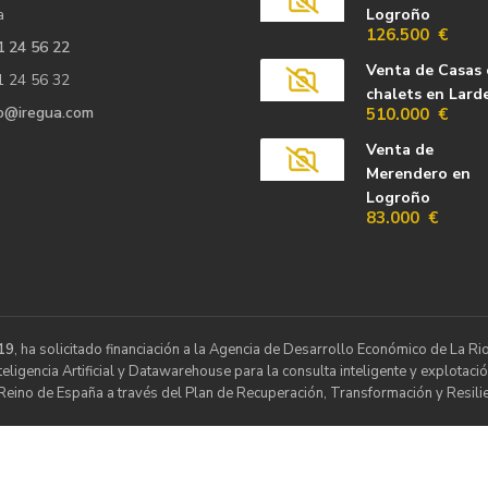
a
Logroño
126.500 €
1 24 56 22
Venta de Casas 
1 24 56 32
chalets en Lard
fo@iregua.com
510.000 €
Venta de
Merendero en
Logroño
83.000 €
19
, ha solicitado financiación a la Agencia de Desarrollo Económico de La 
ligencia Artificial y Datawarehouse para la consulta inteligente y explotació
Reino de España a través del Plan de Recuperación, Transformación y Resilie