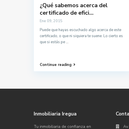
¿Qué sabemos acerca del
certificado de efici...
Ene 09, 2015
Puede que hayas escuchado algo acerca de este
certificado, o que ni siquiera te suene. Lo cierto es
que si estás pe
...
Continue reading
Inmobiliaria Iregua
Cont
Tu inmobiliaria de confianza en
Av.