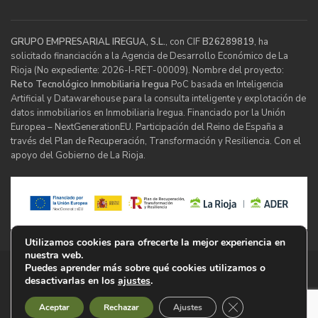
GRUPO EMPRESARIAL IREGUA, S.L.
, con CIF
B26289819
, ha
solicitado financiación a la Agencia de Desarrollo Económico de La
Rioja (No expediente: 2026-I-RET-00009). Nombre del proyecto:
Reto Tecnológico Inmobiliaria Iregua
PoC basada en Inteligencia
Artificial y Datawarehouse para la consulta inteligente y explotación de
datos inmobiliarios en Inmobiliaria Iregua. Financiado por la Unión
Europea – NextGenerationEU. Participación del Reino de España a
través del Plan de Recuperación, Transformación y Resiliencia. Con el
apoyo del Gobierno de La Rioja.
Utilizamos cookies para ofrecerte la mejor experiencia en
nuestra web.
Puedes aprender más sobre qué cookies utilizamos o
© Inmobiliaria Iregua
desactivarlas en los
ajustes
.
Cerrar el banner d
Aceptar
Rechazar
Ajustes
Aviso Legal
Política de Privacidad
Cookies
Mapa Web