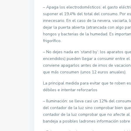
– Apaga los electrodomésticos: el gasto eléctr
suponer el 19,4% del total del consumo. Por e
innecesario. En el caso de la nevera, vaciarla,
dejar la puerta abierta (atrancada con algo pa
hongos y bacterias de la humedad. Es importan
frigorífico.
– No dejes nada en ‘stand by’: los aparatos qu
encendidos) pueden llegar a consumir entre el 
conviene apagarlos antes de irnos de vacacione
que más consumen (unos 12 euros anuales).
La principal medida para evitar que te roben es
débiles e intentar reforzarlos
– Iluminación: se lleva casi un 12% del consu
del contador de la luz sino comprobar bien que
contador de la luz comprobar que no afecte al
bandeja a posibles ladrones información sobre