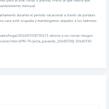
es para activar zonas y alarma). Precio al que habría que
 mantenimiento mensual.
artamento durante el periodo vacacional a través de portales
tra casa esté ocupada y mantengamos alejados a los ladrones
nales/hogar/2014/07/29/730171-ahorra-y-no-corras-riesgos-
caciones?xtor=EPR-75-[esta_pasando_20140730]-20140730-