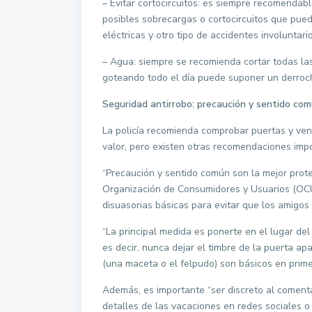
– Evitar cortocircuitos: es siempre recomendab
posibles sobrecargas o cortocircuitos que pu
eléctricas y otro tipo de accidentes involuntario
– Agua: siempre se recomienda cortar todas la
goteando todo el día puede suponer un derroch
Seguridad antirrobo: precaución y sentido co
La policía recomienda comprobar puertas y vent
valor, pero existen otras recomendaciones imp
“Precaución y sentido común son la mejor protec
Organización de Consumidores y Usuarios (OCU
disuasorias básicas para evitar que los amigos
“La principal medida es ponerte en el lugar del 
es decir, nunca dejar el timbre de la puerta apa
(una maceta o el felpudo) son básicos en primer
Además, es importante “ser discreto al comentar
detalles de las vacaciones en redes sociales 