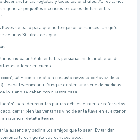
le desenchufar las regletas y todos los enchufes. Así evitamos
eden generar pequeños incendios en casos de tormentas
s.
s llaves de paso para que no tengamos percances. Un grifo
e de unos 30 litros de agua.
mún
anas, no bajar totalmente las persianas ni dejar objetos de
ortantes a tener en cuenta
ción”, tal y como detalla a idealista news la portavoz de la
), Ileana Izverniceanu. Aunque existen una serie de medidas
 de lo ajeno se ceben con nuestra casa.
ladrón”, para detectar los puntos débiles e intentar reforzarlos.
gado, cerrar bien las ventanas y no dejar la llave en el exterior
a instancia, detalla Ileana.
 la ausencia y pedir a los amigos que lo sean. Evitar dar
o comentarlo con gente que conoces poco”.