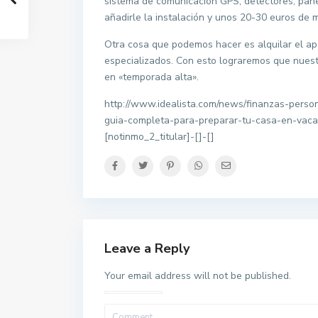
sistema de comunicación GPS; detectores, panel
añadirle la instalación y unos 20-30 euros de
Otra cosa que podemos hacer es alquilar el ap
especializados. Con esto lograremos que nues
en «temporada alta».
http://www.idealista.com/news/finanzas-perso
guia-completa-para-preparar-tu-casa-en-va
[notinmo_2_titular]-[]-[]
Leave a Reply
Your email address will not be published.