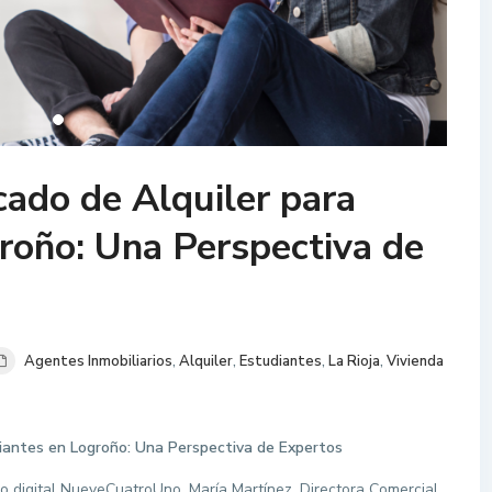
cado de Alquiler para
roño: Una Perspectiva de
Agentes Inmobiliarios
,
Alquiler
,
Estudiantes
,
La Rioja
,
Vivienda
diantes en Logroño: Una Perspectiva de Expertos
ico digital NueveCuatroUno, María Martínez, Directora Comercial