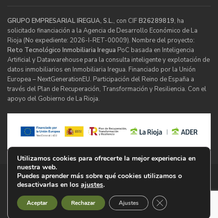
GRUPO EMPRESARIAL IREGUA, S.L.
, con CIF
B26289819
, ha
solicitado financiación a la Agencia de Desarrollo Económico de La
Rioja (No expediente: 2026-I-RET-00009). Nombre del proyecto:
Reto Tecnológico Inmobiliaria Iregua
PoC basada en Inteligencia
Artificial y Datawarehouse para la consulta inteligente y explotación de
datos inmobiliarios en Inmobiliaria Iregua. Financiado por la Unión
Europea – NextGenerationEU. Participación del Reino de España a
través del Plan de Recuperación, Transformación y Resiliencia. Con el
apoyo del Gobierno de La Rioja.
Utilizamos cookies para ofrecerte la mejor experiencia en
nuestra web.
Puedes aprender más sobre qué cookies utilizamos o
© Inmobiliaria Iregua
desactivarlas en los
ajustes
.
Cerrar el banner d
Aceptar
Rechazar
Ajustes
Aviso Legal
Política de Privacidad
Cookies
Mapa Web
Declaración de Accesibilidad