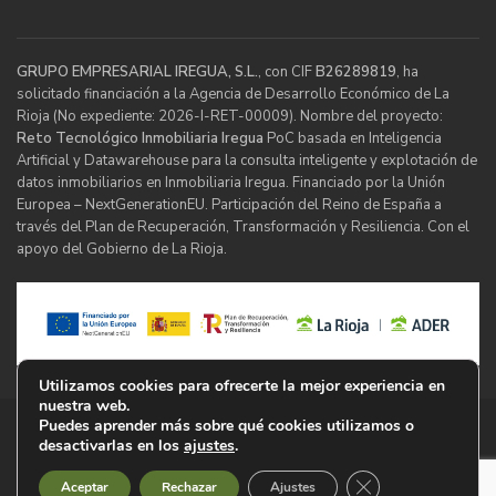
GRUPO EMPRESARIAL IREGUA, S.L.
, con CIF
B26289819
, ha
solicitado financiación a la Agencia de Desarrollo Económico de La
Rioja (No expediente: 2026-I-RET-00009). Nombre del proyecto:
Reto Tecnológico Inmobiliaria Iregua
PoC basada en Inteligencia
Artificial y Datawarehouse para la consulta inteligente y explotación de
datos inmobiliarios en Inmobiliaria Iregua. Financiado por la Unión
Europea – NextGenerationEU. Participación del Reino de España a
través del Plan de Recuperación, Transformación y Resiliencia. Con el
apoyo del Gobierno de La Rioja.
Utilizamos cookies para ofrecerte la mejor experiencia en
nuestra web.
Puedes aprender más sobre qué cookies utilizamos o
© Inmobiliaria Iregua
desactivarlas en los
ajustes
.
Cerrar el banner d
Aviso Legal
Política de Privacidad
Cookies
Mapa Web
Aceptar
Rechazar
Ajustes